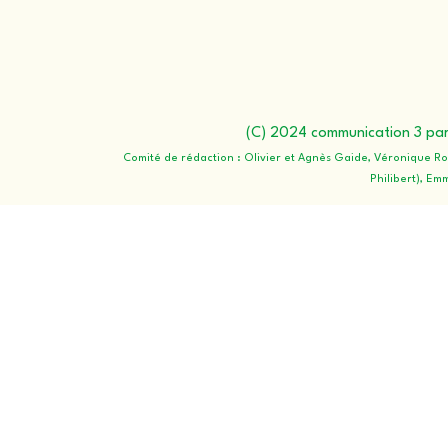
(C) 2024 communication 3 paro
Comité de rédaction : Olivier et Agnès Gaide, Véronique R
Philibert), Em